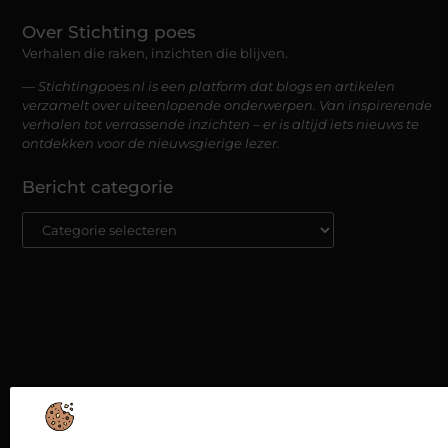
Over Stichting poes
Verhalen die raken, inzichten die blijven.
— Stichtingpoes.nl is een platform dat blogs en artikelen
verzamelt over uiteenlopende onderwerpen. Van inspirerende
verhalen tot verrassende inzichten – er is altijd iets nieuws te
ontdekken voor de nieuwsgierige lezer.
Bericht categorie