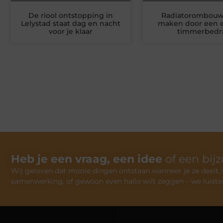
De riool ontstopping in
Radiatorombouw
Lelystad staat dag en nacht
maken door een 
voor je klaar
timmerbedri
Heb je een vraag, een idee
of een bij
Wij geloven dat mooie dingen ontstaan wanneer je ze deelt. Of
samenwerking, of gewoon even hallo wilt zeggen – we luiste