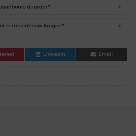
rreaanbouw duurder?
▼
voor serreaanbouw krijgen?
▼
terest
LinkedIn
Email