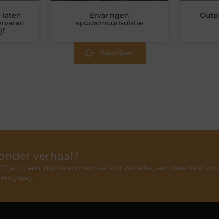
 laten
Ervaringen
Outp
ervaren
spouwmuurisolatie
jf
Bedrijven
zonder verhaal?
 je nu een inspirerend verhaal wilt vertellen, een idee hebt voo
ren graag.