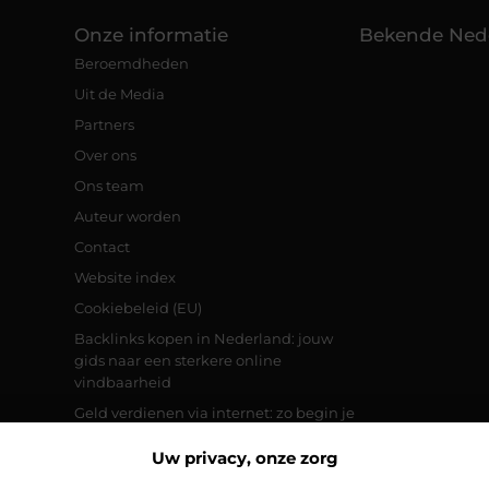
Onze informatie
Bekende Ned
Beroemdheden
Uit de Media
Partners
Over ons
Ons team
Auteur worden
Contact
Website index
Cookiebeleid (EU)
Backlinks kopen in Nederland: jouw
gids naar een sterkere online
vindbaarheid
Geld verdienen via internet: zo begin je
vandaag nog met jouw online
inkomsten
Uw privacy, onze zorg