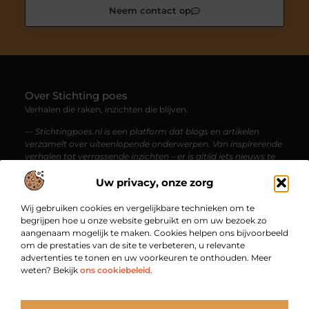
Neem contact op
Over Stichting poes
Verhalen die raken, inzichten die blijven.
— Stichtingpoes.nl is een platform dat blogs en artikelen
verzamelt over uiteenlopende onderwerpen. Van inspirerende
verhalen tot verrassende inzichten – er is altijd iets nieuws te
ontdekken voor de nieuwsgierige lezer.
Uw privacy, onze zorg
Bericht categorie
Wij gebruiken cookies en vergelijkbare technieken om te
begrijpen hoe u onze website gebruikt en om uw bezoek zo
aangenaam mogelijk te maken. Cookies helpen ons bijvoorbeeld
om de prestaties van de site te verbeteren, u relevante
Onze informatie
advertenties te tonen en uw voorkeuren te onthouden. Meer
weten? Bekijk
ons cookiebeleid
.
Backlinks kopen in Nederland: jouw gids naar een sterkere online vindbaarheid
Geld verdienen via internet: zo begin je vandaag nog met jouw online inkomsten
Bekende Nederlanders