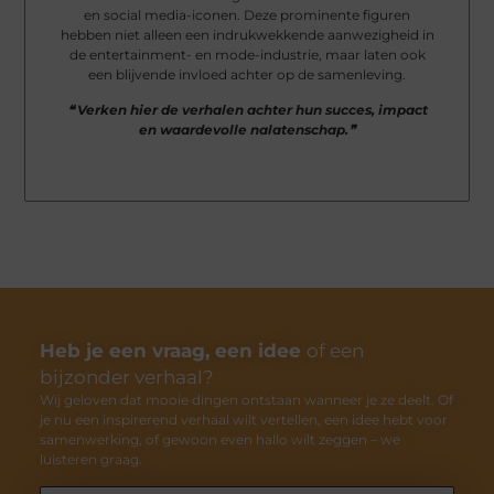
en social media-iconen. Deze prominente figuren
hebben niet alleen een indrukwekkende aanwezigheid in
de entertainment- en mode-industrie, maar laten ook
een blijvende invloed achter op de samenleving.
❝ Verken hier de verhalen achter hun succes, impact
en waardevolle nalatenschap.❞
Heb je een vraag, een idee
of een
bijzonder verhaal?
Wij geloven dat mooie dingen ontstaan wanneer je ze deelt. Of
je nu een inspirerend verhaal wilt vertellen, een idee hebt voor
samenwerking, of gewoon even hallo wilt zeggen – we
luisteren graag.