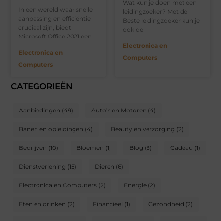
Wat kun je doen met een
In een wereld waar snelle
leidingzoeker? Met de
aanpassing en efficiëntie
Beste leidingzoeker kun je
cruciaal zijn, biedt
ook de
Microsoft Office 2021 een
Electronica en
Electronica en
Computers
Computers
CATEGORIEËN
Aanbiedingen
(49)
Auto’s en Motoren
(4)
Banen en opleidingen
(4)
Beauty en verzorging
(2)
Bedrijven
(10)
Bloemen
(1)
Blog
(3)
Cadeau
(1)
Dienstverlening
(15)
Dieren
(6)
Electronica en Computers
(2)
Energie
(2)
Eten en drinken
(2)
Financieel
(1)
Gezondheid
(2)