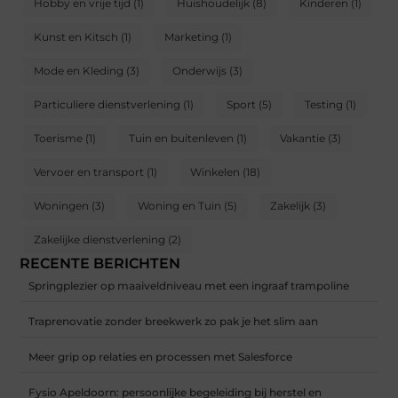
Hobby en vrije tijd
(1)
Huishoudelijk
(8)
Kinderen
(1)
Kunst en Kitsch
(1)
Marketing
(1)
Mode en Kleding
(3)
Onderwijs
(3)
Particuliere dienstverlening
(1)
Sport
(5)
Testing
(1)
Toerisme
(1)
Tuin en buitenleven
(1)
Vakantie
(3)
Vervoer en transport
(1)
Winkelen
(18)
Woningen
(3)
Woning en Tuin
(5)
Zakelijk
(3)
Zakelijke dienstverlening
(2)
RECENTE BERICHTEN
Springplezier op maaiveldniveau met een ingraaf trampoline
Traprenovatie zonder breekwerk zo pak je het slim aan
Meer grip op relaties en processen met Salesforce
Fysio Apeldoorn: persoonlijke begeleiding bij herstel en