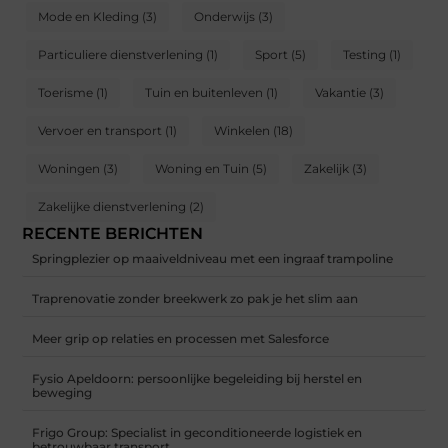
Mode en Kleding
(3)
Onderwijs
(3)
Particuliere dienstverlening
(1)
Sport
(5)
Testing
(1)
Toerisme
(1)
Tuin en buitenleven
(1)
Vakantie
(3)
Vervoer en transport
(1)
Winkelen
(18)
Woningen
(3)
Woning en Tuin
(5)
Zakelijk
(3)
Zakelijke dienstverlening
(2)
RECENTE BERICHTEN
Springplezier op maaiveldniveau met een ingraaf trampoline
Traprenovatie zonder breekwerk zo pak je het slim aan
Meer grip op relaties en processen met Salesforce
Fysio Apeldoorn: persoonlijke begeleiding bij herstel en
beweging
Frigo Group: Specialist in geconditioneerde logistiek en
betrouwbaar transport