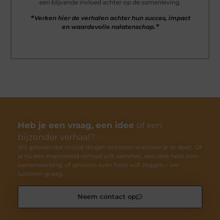
een blijvende invloed achter op de samenleving.
❝ Verken hier de verhalen achter hun succes, impact
en waardevolle nalatenschap.❞
Heb je een vraag, een idee
of een
bijzonder verhaal?
Wij geloven dat mooie dingen ontstaan wanneer je ze deelt. Of
je nu een inspirerend verhaal wilt vertellen, een idee hebt voor
samenwerking, of gewoon even hallo wilt zeggen – we
luisteren graag.
Neem contact op