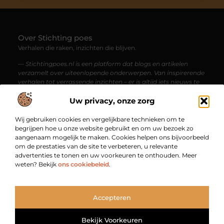
Over Stichting poes
Verhalen die raken, inzichten die blijven.
— Stichtingpoes.nl is een platform dat blogs en artikelen
verzamelt over uiteenlopende onderwerpen. Van inspirerende
verhalen tot verrassende inzichten – er is altijd iets nieuws te
ontdekken voor de nieuwsgierige lezer.
Uw privacy, onze zorg
Bericht categorie
Wij gebruiken cookies en vergelijkbare technieken om te
begrijpen hoe u onze website gebruikt en om uw bezoek zo
aangenaam mogelijk te maken. Cookies helpen ons bijvoorbeeld
om de prestaties van de site te verbeteren, u relevante
Onze informatie
advertenties te tonen en uw voorkeuren te onthouden. Meer
weten? Bekijk
ons cookiebeleid
.
Backlinks kopen in Nederland: jouw gids naar een sterkere online vindbaarheid
Geld verdienen via internet: zo begin je vandaag nog met jouw online inkomsten
Bekende Nederlanders
Accepteren
TOP
@2025
www.stichtingpoes.nl.
All Right Reserved.
Bekijk Voorkeuren