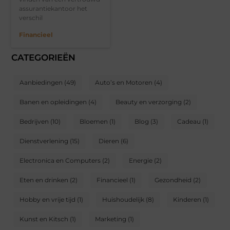
assurantiekantoor het
verschil
Financieel
CATEGORIEËN
Aanbiedingen
(49)
Auto’s en Motoren
(4)
Banen en opleidingen
(4)
Beauty en verzorging
(2)
Bedrijven
(10)
Bloemen
(1)
Blog
(3)
Cadeau
(1)
Dienstverlening
(15)
Dieren
(6)
Electronica en Computers
(2)
Energie
(2)
Eten en drinken
(2)
Financieel
(1)
Gezondheid
(2)
Hobby en vrije tijd
(1)
Huishoudelijk
(8)
Kinderen
(1)
Kunst en Kitsch
(1)
Marketing
(1)