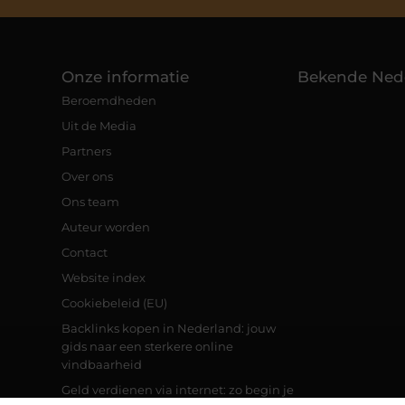
Onze informatie
Bekende Ned
Beroemdheden
Uit de Media
Partners
Over ons
Ons team
Auteur worden
Contact
Website index
Cookiebeleid (EU)
Backlinks kopen in Nederland: jouw
gids naar een sterkere online
vindbaarheid
Geld verdienen via internet: zo begin je