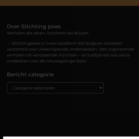
Over Stichting poes
Verhalen die raken, inzichten die blijven.
— Stichtingpoes.nl is een platform dat blogs en artikelen
verzamelt over uiteenlopende onderwerpen. Van inspirerende
verhalen tot verrassende inzichten – er is altijd iets nieuws te
ontdekken voor de nieuwsgierige lezer.
Bericht categorie