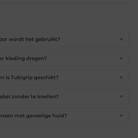
oor wordt het gebruikt?
▼
er kleding dragen?
▼
n is Tubigrip geschikt?
▼
abel zonder te knellen?
▼
mensen met gevoelige huid?
▼