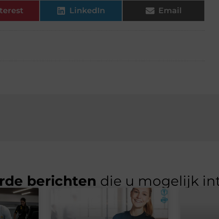
terest
LinkedIn
Email
rde berichten
die u mogelijk in