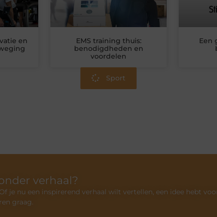
vatie en
EMS training thuis:
Een 
eweging
benodigdheden en
voordelen
Sport
zonder verhaal?
 je nu een inspirerend verhaal wilt vertellen, een idee hebt voo
ren graag.