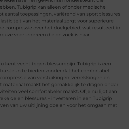
die ledematen en gewrichten ondersteunt die
bben. Tubigrip kan alleen of onder medische
ot aantal toepassingen, variërend van sportblessures
lasticiteit van het materiaal zorgt voor superieure
rme compressie over het doelgebied, wat resulteert in
keuze voor iedereen die op zoek is naar
.
e u kent vecht tegen blessurepijn. Tubigrip is een
tra steun te bieden zonder dat het comfortabel
n compressie van verstuikingen, verrekkingen en
t materiaal maakt het gemakkelijk te dragen onder
iteiten veel comfortabeler maakt. Of je nu lijdt aan
weke delen blessures – investeren in een Tubigrip
ven van uw uitlijning doelen voor het omgaan met