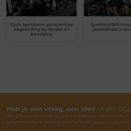
Fysio Apeldoorn: persoonlijke
Symbiont360: Inno
begeleiding bij herstel en
gezondheid in b
beweging
Heb je een vraag, een idee
of een bij
Wij geloven dat mooie dingen ontstaan wanneer je ze deelt. Of
samenwerking, of gewoon even hallo wilt zeggen – we luiste