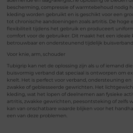
ademende en laag-allergische oplossing te bieden 
bescherming, compressie of warmtebehoud nodig he
kleding worden gebruikt en is geschikt voor een gro
tot chronische aandoeningen zoals artritis. De hoge e
flexibiliteit tijdens het gebruik en produceert unifo
comfort voor de gebruiker. Dit maakt het een ideale 
betrouwbaar en ondersteunend tijdelijk buisverband
Voor knie, arm, schouder
Tubigrip kan net de oplossing zijn als u of iemand di
buisvormig verband dat speciaal is ontworpen om ex
knelt. Het is perfect voor verband, ondersteuning e
zwakke of geblesseerde gewrichten. Het lichtgewich
kleding, wat het lopen of deelnemen aan fysieke activ
artritis, zwakke gewrichten, peesontsteking of zelfs 
kan van onschatbare waarde blijken voor het handha
een van deze problemen.