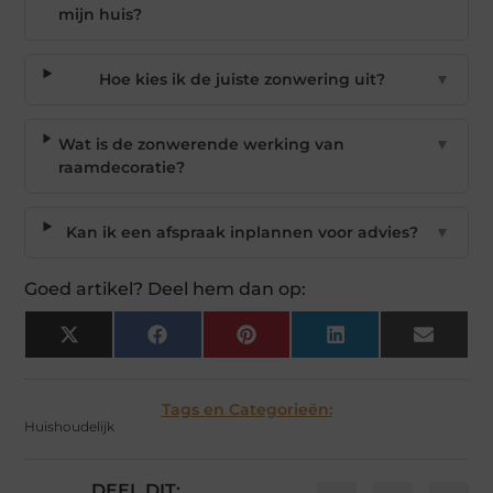
mijn huis?
Hoe kies ik de juiste zonwering uit?
▼
Wat is de zonwerende werking van
▼
raamdecoratie?
Kan ik een afspraak inplannen voor advies?
▼
Goed artikel? Deel hem dan op:
X
Facebook
Pinterest
LinkedIn
Email
(Twitter)
Tags en Categorieën:
Huishoudelijk
DEEL DIT: