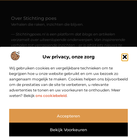
Over Stichting poes
Verhalen die raken, inzichten die blijven.
— Stichtingpoes.nl is een platform dat blogs en artikelen
verzamelt over uiteenlopende onderwerpen. Van inspirerende
verhalen tot verrassende inzichten – er is altijd iets nieuws te
ontdekken voor de nieuwsgierige lezer.
Uw privacy, onze zorg
Bericht categorie
Wij gebruiken cookies en vergelijkbare technieken om te
begrijpen hoe u onze website gebruikt en om uw bezoek zo
aangenaam mogelijk te maken. Cookies helpen ons bijvoorbeeld
om de prestaties van de site te verbeteren, u relevante
Onze informatie
advertenties te tonen en uw voorkeuren te onthouden. Meer
weten? Bekijk
ons cookiebeleid
.
Backlinks kopen in Nederland: jouw gids naar een sterkere online vindbaarheid
Geld verdienen via internet: zo begin je vandaag nog met jouw online inkomsten
Bekende Nederlanders
Accepteren
TOP
@2025
www.stichtingpoes.nl.
All Right Reserved.
Bekijk Voorkeuren