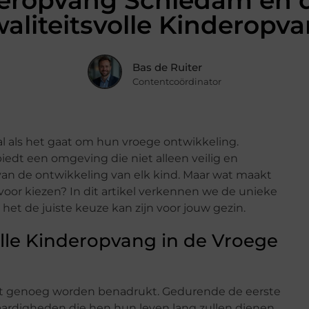
eropvang Schiedam en d
aliteitsvolle Kinderopv
Bas de Ruiter
Contentcoördinator
oral als het gaat om hun vroege ontwikkeling.
edt een omgeving die niet alleen veilig en
van de ontwikkeling van elk kind. Maar wat maakt
oor kiezen? In dit artikel verkennen we de unieke
 de juiste keuze kan zijn voor jouw gezin.
olle Kinderopvang in de Vroege
t genoeg worden benadrukt. Gedurende de eerste
aardigheden die hen hun leven lang zullen dienen.