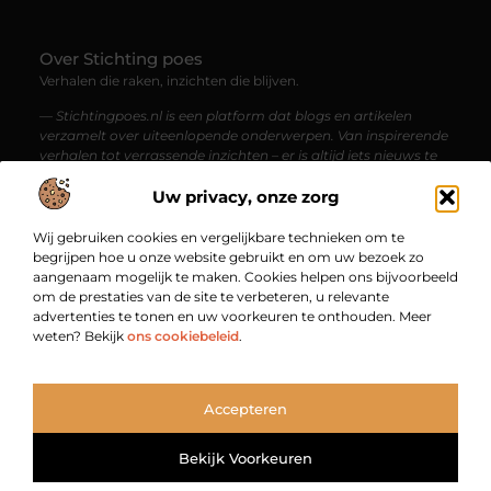
Over Stichting poes
Verhalen die raken, inzichten die blijven.
— Stichtingpoes.nl is een platform dat blogs en artikelen
verzamelt over uiteenlopende onderwerpen. Van inspirerende
verhalen tot verrassende inzichten – er is altijd iets nieuws te
ontdekken voor de nieuwsgierige lezer.
Uw privacy, onze zorg
Bericht categorie
Wij gebruiken cookies en vergelijkbare technieken om te
begrijpen hoe u onze website gebruikt en om uw bezoek zo
aangenaam mogelijk te maken. Cookies helpen ons bijvoorbeeld
om de prestaties van de site te verbeteren, u relevante
Onze informatie
advertenties te tonen en uw voorkeuren te onthouden. Meer
weten? Bekijk
ons cookiebeleid
.
Backlinks kopen in Nederland: jouw gids naar een sterkere online vindbaarheid
Geld verdienen via internet: zo begin je vandaag nog met jouw online inkomsten
Bekende Nederlanders
Accepteren
TOP
Bekijk Voorkeuren
@2025
www.stichtingpoes.nl.
All Right Reserved.