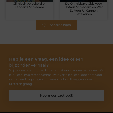
Glimlach verzekerd bij
De Onmisbare Gids voor
Tandarts Schiedam
Notaris Schiedam en Wat
Ze Voor U Kunnen
Betekenen
Aanbiedingen
Heb je een vraag, een idee
of een
bijzonder verhaal?
Wij geloven dat mooie dingen ontstaan wanneer je ze deelt. Of
je nu een inspirerend verhaal wilt vertellen, een idee hebt voor
samenwerking, of gewoon even hallo wilt zeggen – we
luisteren graag.
Neem contact op