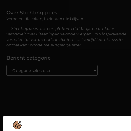
Over Stichting poes
Verhalen die raken, inzichten die blijven.
— Stichtingpoes.nl is een platform dat blogs en artikelen
verzamelt over uiteenlopende onderwerpen. Van inspirerende
verhalen tot verrassende inzichten – er is altijd iets nieuws te
ontdekken voor de nieuwsgierige lezer.
Bericht categorie