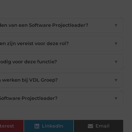
den van een Software Projectleader?
▼
 zijn vereist voor deze rol?
▼
nodig voor deze functie?
▼
n werken bij VDL Groep?
▼
 Software Projectleader?
▼
terest
LinkedIn
Email