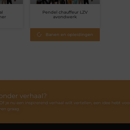
al
Pendel chauffeur LZV
ner
avondwerk
Banen en opleidingen
zonder verhaal?
 je nu een inspirerend verhaal wilt vertellen, een idee hebt voo
ren graag.