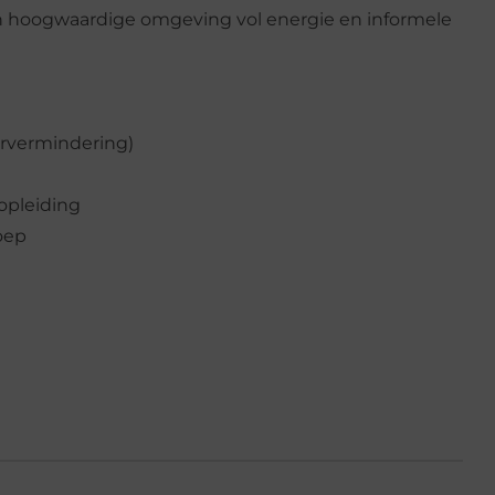
ch hoogwaardige omgeving vol energie en informele
rvermindering)
 opleiding
roep