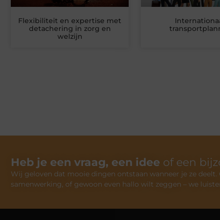
Flexibiliteit en expertise met
Internationa
detachering in zorg en
transportplan
welzijn
Heb je een vraag, een idee
of een bij
Wij geloven dat mooie dingen ontstaan wanneer je ze deelt. Of
samenwerking, of gewoon even hallo wilt zeggen – we luiste