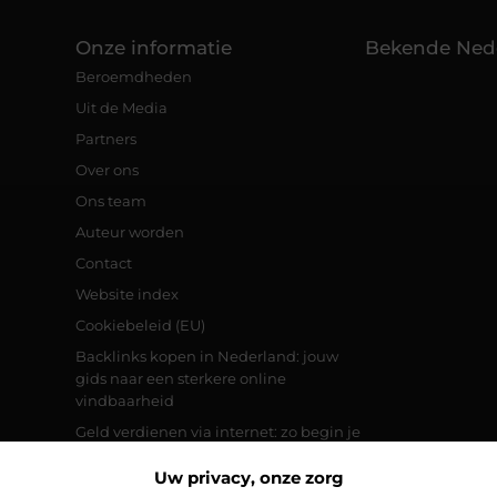
Onze informatie
Bekende Ned
Beroemdheden
Uit de Media
Partners
Over ons
Ons team
Auteur worden
Contact
Website index
Cookiebeleid (EU)
Backlinks kopen in Nederland: jouw
gids naar een sterkere online
vindbaarheid
Geld verdienen via internet: zo begin je
vandaag nog met jouw online
inkomsten
Uw privacy, onze zorg