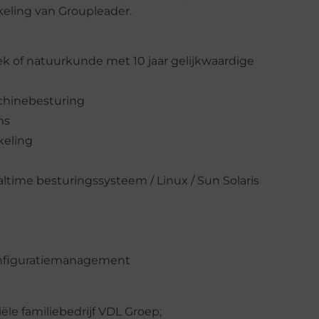
keling van Groupleader.
iek of natuurkunde met 10 jaar gelijkwaardige
chinebesturing
ms
keling
ltime besturingssysteem / Linux / Sun Solaris
configuratiemanagement
ële familiebedrijf VDL Groep;